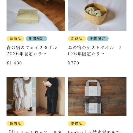
お問い合わせ
0799-70-4582
新商品
期間限定
新商品
期間限定
受付：10:00 – 17:30
森の宿のフェイスタオル
森の宿のゲストタオル 2
2026年限定カラー
026年限定カラー
営業カレンダー
¥1,430
¥770
お問い合わせは営業中のお電話のみ
お承りいたしております。
新商品
新商品
KOZORASOU
「灯」ルームウェア リネ
kontex｜天然素材の布た