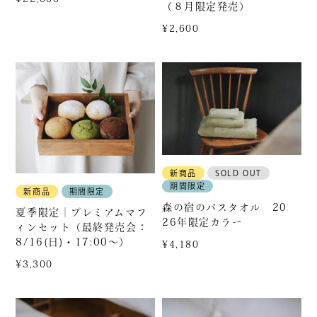
衣・服飾小物
食品
（８月限定発売）
¥2,600
香り・お香
すべて
商品から探す
新商品
SOLD OUT
新入荷・再入荷
期間限定
新商品
期間限定
森の宿のバスタオル 20
夏季限定｜プレミアムマフ
26年限定カラー
期間限定
ィンセット（最終発売会：
8/16(日)・17:00〜）
¥4,180
¥3,300
カテゴリー別人気商品