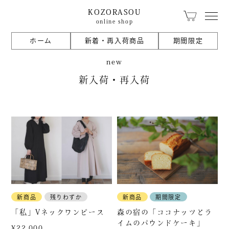
KOZORASOU
online shop
ホーム
新着・再入荷商品
期間限定
カテゴリから探す
new
新入荷・再入荷
KOZORASOUオリジ
こぞらのおやつ
ナル
キッチン食卓
ベビー用品
文具
珈琲・器具
生活日用品
籠
新商品
残りわずか
新商品
期間限定
「私」Vネックワンピース
森の宿の「ココナッツとラ
イムのパウンドケーキ」
¥22,000