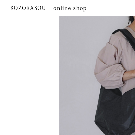
KOZORASOU
online shop
カテゴリから探す
KOZORASOUオリ
こぞらのおやつ
ジナル
ベビー用品
文具
生活日用品
籠
食品
香り・お香