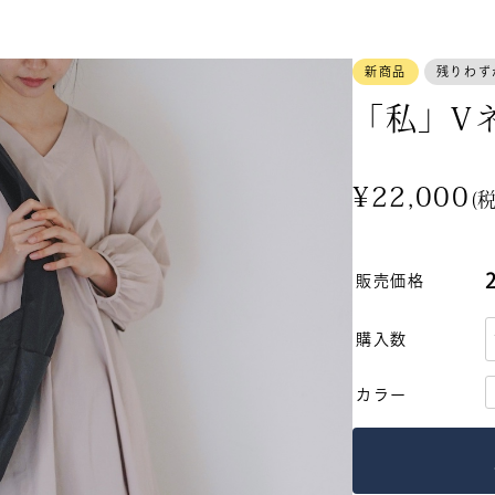
新商品
残りわず
「私」V
商品から探す
¥22,000
(
キッチン食卓
新入荷・再入荷
販売価格
珈琲・器具
期間限定
購入数
カテゴリー別人気商品
カラー
衣・服飾小物
すべて