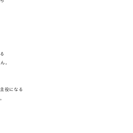
ら
る
さん。
主役になる
。