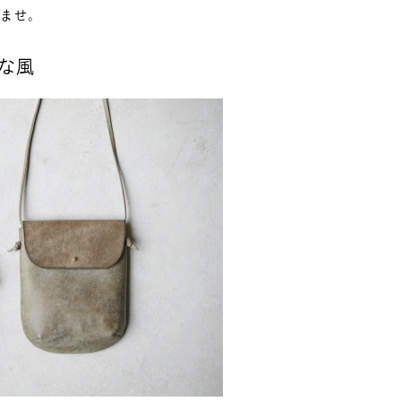
ませ。
たな風