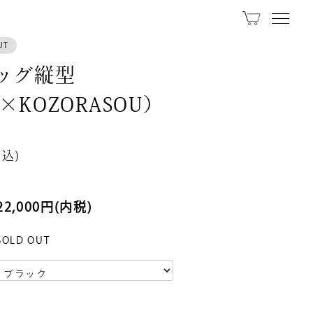
UT
ッグ縦型
お問い合わせ
I×KOZORASOU）
0799-70-4582
受付：10:00 – 17:30
税込)
営業カレンダー
22,000円(内税)
お問い合わせは営業中のお電話のみ
SOLD OUT
お承りいたしております。
SNS