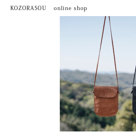
KOZORASOU
online shop
カテゴリから探す
KOZORASOUオリ
こぞらのおやつ
ジナル
ベビー用品
文具
生活日用品
籠
食品
香り・お香