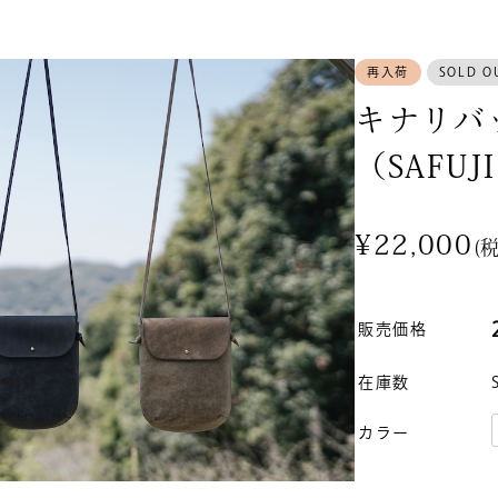
再入荷
SOLD O
キナリバ
商品から探す
（SAFUJ
キッチン食卓
新入荷・再入荷
¥22,000
(
珈琲・器具
期間限定
販売価格
カテゴリー別人気商品
在庫数
衣・服飾小物
カラー
すべて