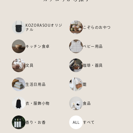
KOZORASOUオリジ
こぞらのおやつ
ナル
キッチン食卓
ベビー用品
文具
珈琲・器具
生活日用品
籠
衣・服飾小物
食品
香り・お香
すべて