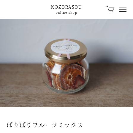
KOZORASOU
online shop
カテゴリから探す
KOZORASOUオリジ
こぞらのおやつ
ナル
キッチン食卓
ベビー用品
文具
珈琲・器具
生活日用品
籠
ぱりぱりフルーツミックス