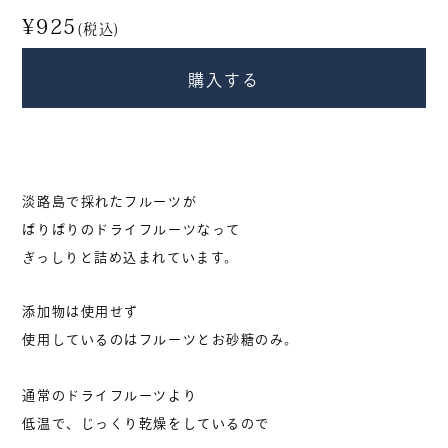
衣・服飾小物
食品
¥925
(税込)
香り・お香
すべて
購入する
商品から探す
淡路島で採れたフルーツが
ぱりぱりのドライフルーツなって
新入荷・再入荷
ぎっしりと詰め込まれています。
添加物は使用せず
期間限定
使用しているのはフルーツとお砂糖のみ。
カテゴリー別人気商品
通常のドライフルーツより
低温で、じっくり乾燥をしているので