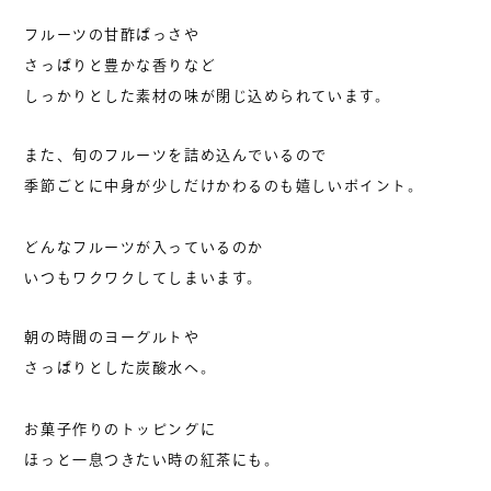
フルーツの甘酢ぱっさや
お問い合わせ
さっぱりと豊かな香りなど
しっかりとした素材の味が閉じ込められています。
0799-70-4582
また、旬のフルーツを詰め込んでいるので
受付：10:00 – 17:30
季節ごとに中身が少しだけかわるのも嬉しいポイント。
営業カレンダー
どんなフルーツが入っているのか
いつもワクワクしてしまいます。
お問い合わせは営業中のお電話のみ
お承りいたしております。
朝の時間のヨーグルトや
さっぱりとした炭酸水へ。
お菓子作りのトッピングに
ほっと一息つきたい時の紅茶にも。
KOZORASOU