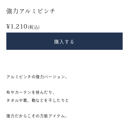
衣・服飾小物
食品
強力アルミピンチ
香り・お香
すべて
¥1,210
(税込)
購入する
商品から探す
新入荷・再入荷
アルミピンチの強力バージョン。
期間限定
布やカーテンを挟んだり、
タオルや靴、鞄などを干したりと
カテゴリー別人気商品
強力だからこその万能アイテム。