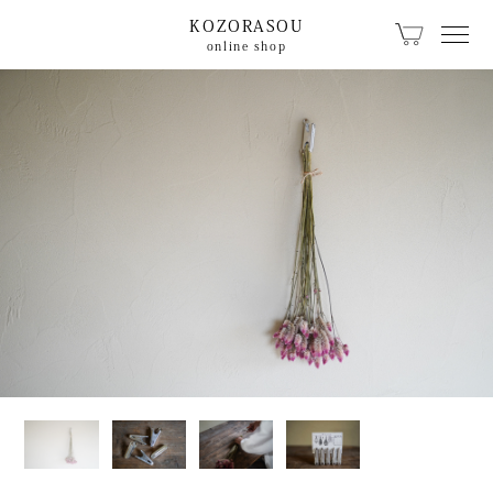
KOZORASOU
online shop
カテゴリから探す
KOZORASOUオリジ
こぞらのおやつ
ナル
キッチン食卓
ベビー用品
文具
珈琲・器具
生活日用品
籠