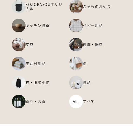
KOZORASOUオリジ
こぞらのおやつ
ナル
キッチン食卓
ベビー用品
文具
珈琲・器具
生活日用品
籠
衣・服飾小物
食品
香り・お香
すべて