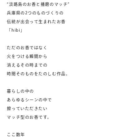
“淡路島のお香と播磨のマッチ”
兵庫県の2つのものづくりの
お問い合わせ
伝統が出会って生まれたお香
「hibi」
0799-70-4582
受付：10:00 – 17:30
ただのお香ではなく
火をつける瞬間から
営業カレンダー
消えるその時までの
時間そのものをたのしむ作品。
お問い合わせは営業中のお電話のみ
お承りいたしております。
暮らしの中の
あらゆるシーンの中で
擦っていただきたい
マッチ型のお香です。
ここ数年
KOZORASOU