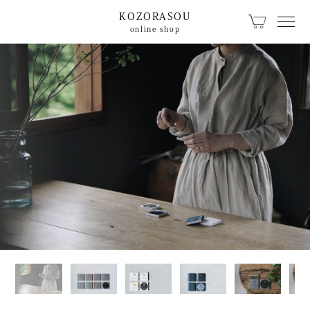
KOZORASOU
online shop
カテゴリから探す
KOZORASOUオリジ
こぞらのおやつ
ナル
キッチン食卓
ベビー用品
文具
珈琲・器具
生活日用品
籠