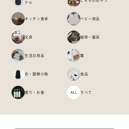
こぞらのおやつ
ナル
キッチン食卓
ベビー用品
文具
珈琲・器具
生活日用品
籠
衣・服飾小物
食品
香り・お香
すべて