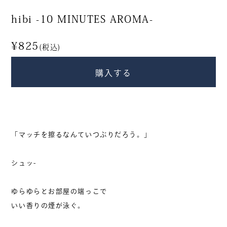
衣・服飾小物
食品
hibi -10 MINUTES AROMA-
香り・お香
すべて
¥825
(税込)
購入する
商品から探す
新入荷・再入荷
「マッチを擦るなんていつぶりだろう。」
期間限定
シュッ-
カテゴリー別人気商品
ゆらゆらとお部屋の端っこで
いい香りの煙が泳ぐ。