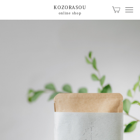
KOZORASOU
online shop
カテゴリから探す
KOZORASOUオリジ
こぞらのおやつ
ナル
キッチン食卓
ベビー用品
文具
珈琲・器具
生活日用品
籠