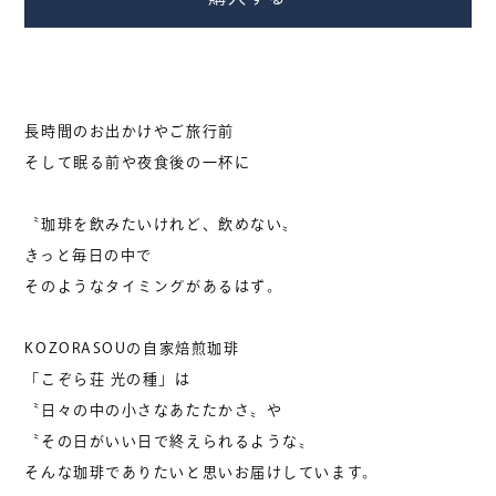
お問い合わせ
0799-70-4582
長時間のお出かけやご旅行前
受付：10:00 – 17:30
そして眠る前や夜食後の一杯に
営業カレンダー
〝珈琲を飲みたいけれど、飲めない〟
きっと毎日の中で
お問い合わせは営業中のお電話のみ
そのようなタイミングがあるはず。
お承りいたしております。
KOZORASOUの自家焙煎珈琲
「こぞら荘 光の種」は
〝日々の中の小さなあたたかさ〟や
〝その日がいい日で終えられるような〟
そんな珈琲でありたいと思いお届けしています。
KOZORASOU