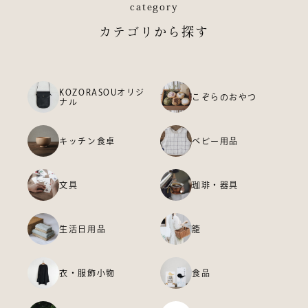
category
カテゴリから探す
KOZORASOUオリジ
こぞらのおやつ
ナル
キッチン食卓
ベビー用品
文具
珈琲・器具
生活日用品
籠
衣・服飾小物
食品