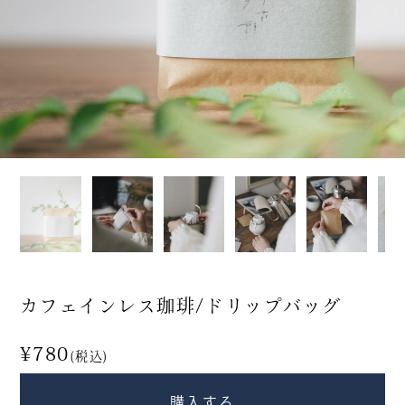
衣・服飾小物
食品
香り・お香
すべて
商品から探す
新入荷・再入荷
期間限定
カフェインレス珈琲/ドリップバッグ
カテゴリー別人気商品
¥780
(税込)
購入する