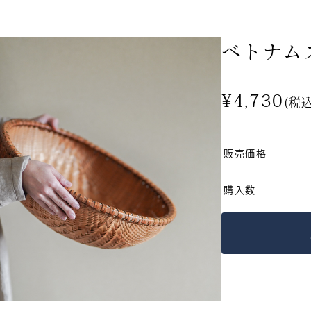
ベトナム
商品から探す
¥4,730
(税込
キッチン食卓
新入荷・再入荷
販売価格
購入数
珈琲・器具
期間限定
カテゴリー別人気商品
衣・服飾小物
すべて