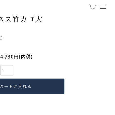
スス竹カゴ大
お問い合わせ
)
0799-70-4582
受付：10:00 – 17:30
4,730円(内税)
営業カレンダー
お問い合わせは営業中のお電話のみ
お承りいたしております。
SNS