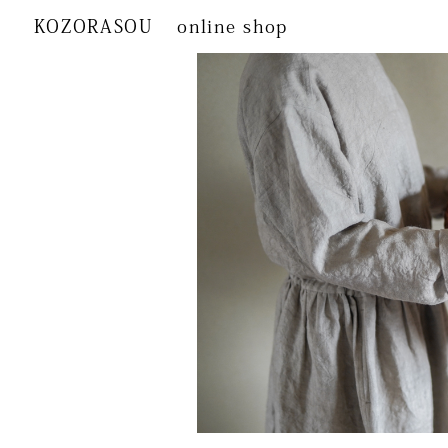
KOZORASOU
online shop
カテゴリから探す
KOZORASOUオリ
こぞらのおやつ
ジナル
ベビー用品
文具
生活日用品
籠
食品
香り・お香