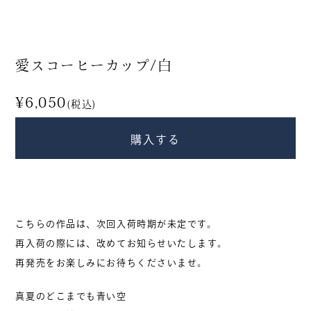
衣・服飾小物
食品
香り・お香
すべて
愛スコーヒーカップ/白
¥6,050
(税込)
商品から探す
購入する
新入荷・再入荷
期間限定
こちらの作品は、次回入荷時期が未定です。
再入荷の際には、改めてお知らせいたします。
カテゴリー別人気商品
再発売をお楽しみにお待ちくださいませ。
真夏のどこまでも青い空