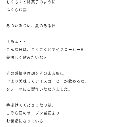
もくもくと綿菓子のように
ふくらむ雲
お問い合わせ
あついあつい、夏のある日
0799-70-4582
「あぁ・・
受付：10:00 – 17:30
こんな日は、ごくごくとアイスコーヒーを
営業カレンダー
美味しく飲みたいなぁ」
お問い合わせは営業中のお電話のみ
その感情や理想をそのまま形に
お承りいたしております。
〝より美味しくアイスコーヒーが飲める器〟
をテーマにご製作いただきました。
手掛けてくださったのは、
こぞら荘のオープン当初より
お世話になっている
KOZORASOU