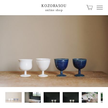
KOZORASOU
online shop
カテゴリから探す
KOZORASOUオリジ
こぞらのおやつ
ナル
キッチン食卓
ベビー用品
文具
珈琲・器具
生活日用品
籠